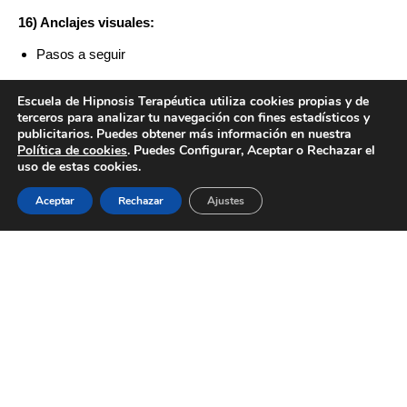
16) Anclajes visuales:
Pasos a seguir
Escuela de Hipnosis Terapéutica utiliza cookies propias y de
terceros para analizar tu navegación con fines estadísticos y
17) Anclajes emocionales revelados:
publicitarios. Puedes obtener más información en nuestra
Política de cookies
. Puedes Configurar, Aceptar o Rechazar el
Pasos a seguir
uso de estas cookies.
Aceptar
Rechazar
Ajustes
18) Dieciocho preguntas para cambiar creencias:
Atacar la fuente de la creencia
Meta marco (si es posible)
Utilizar el criterio en contra de la creencia, (es una pregunta
tipo por qué)
Centrarse en la intención de la creencia
Atacar el proceso de la creencia
Cambiando el tamaño del marco
¿Qué pasaría si…? (Futuro paralelo)